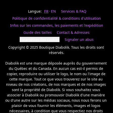
Last
votre
name
magasin
Langue:
FR
EN
Services & FAQ
préféré.
Date
de
Politique de confidentialité & conditions d'utilisation
naissance
Inscrivez
/
Birthday
votre
Infos sur les commandes, les paiements et l'expédition
prénom
S'INSCRIRE
Guide des tailles
Contact & Adresses
et
/
courriel
Paramètres des cookies
Signaler un abus
SIGN
si
UP
Copyright © 2025 Boutique Diabolik. Tous les droits sont 
vous
voulez
réservés.

rester
à
Diabolik est une marque déposée auprès du gouvernement 
l’affût,
du Québec et du Canada. En aucun cas est-il permis de 
nous
copier, reproduire ou utiliser le logo, le nom ou l'image de 
vous
cette marque. Tout ce que vous trouverez sur le site au 
enverrons
un
niveau de nos créations, de nos marques et de nos images 
courriel
sont la propriété de Diabolik. Si vous souhaitez vous 
pour
associer à Diabolik ou promouvoir Diabolik d'une manière 
annoncer
ou d'une autre sur les médias sociaux, nous nous ferons un 
la
plaisir de vous fournir les éléments, images et logos 
réouverture
nécessaires, à condition que vous respectiez nos droits 
de