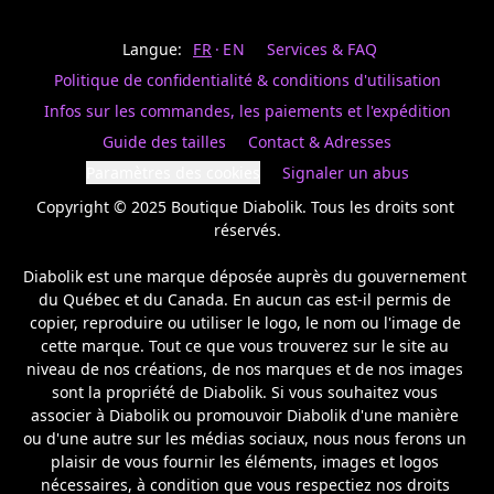
Last
votre
name
magasin
Langue:
FR
EN
Services & FAQ
préféré.
Date
de
Politique de confidentialité & conditions d'utilisation
naissance
Inscrivez
/
Birthday
votre
Infos sur les commandes, les paiements et l'expédition
prénom
S'INSCRIRE
Guide des tailles
Contact & Adresses
et
/
courriel
Paramètres des cookies
Signaler un abus
SIGN
si
UP
Copyright © 2025 Boutique Diabolik. Tous les droits sont 
vous
voulez
réservés.

rester
à
Diabolik est une marque déposée auprès du gouvernement 
l’affût,
du Québec et du Canada. En aucun cas est-il permis de 
nous
copier, reproduire ou utiliser le logo, le nom ou l'image de 
vous
cette marque. Tout ce que vous trouverez sur le site au 
enverrons
un
niveau de nos créations, de nos marques et de nos images 
courriel
sont la propriété de Diabolik. Si vous souhaitez vous 
pour
associer à Diabolik ou promouvoir Diabolik d'une manière 
annoncer
ou d'une autre sur les médias sociaux, nous nous ferons un 
la
plaisir de vous fournir les éléments, images et logos 
réouverture
nécessaires, à condition que vous respectiez nos droits 
de