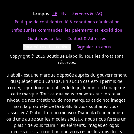
Last
votre
name
magasin
Langue:
FR
EN
Services & FAQ
préféré.
Date
de
Politique de confidentialité & conditions d'utilisation
naissance
Inscrivez
/
Birthday
votre
Infos sur les commandes, les paiements et l'expédition
prénom
S'INSCRIRE
Guide des tailles
Contact & Adresses
et
/
courriel
Paramètres des cookies
Signaler un abus
SIGN
si
UP
Copyright © 2025 Boutique Diabolik. Tous les droits sont 
vous
voulez
réservés.

rester
à
Diabolik est une marque déposée auprès du gouvernement 
l’affût,
du Québec et du Canada. En aucun cas est-il permis de 
nous
copier, reproduire ou utiliser le logo, le nom ou l'image de 
vous
cette marque. Tout ce que vous trouverez sur le site au 
enverrons
un
niveau de nos créations, de nos marques et de nos images 
courriel
sont la propriété de Diabolik. Si vous souhaitez vous 
pour
associer à Diabolik ou promouvoir Diabolik d'une manière 
annoncer
ou d'une autre sur les médias sociaux, nous nous ferons un 
la
plaisir de vous fournir les éléments, images et logos 
réouverture
nécessaires, à condition que vous respectiez nos droits 
de