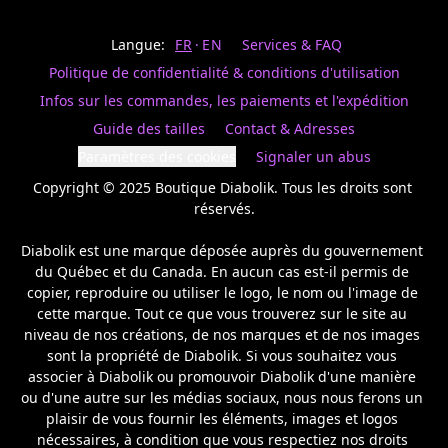
Last
votre
name
magasin
Langue:
FR
EN
Services & FAQ
préféré.
Date
de
Politique de confidentialité & conditions d'utilisation
naissance
Inscrivez
/
Birthday
votre
Infos sur les commandes, les paiements et l'expédition
prénom
S'INSCRIRE
Guide des tailles
Contact & Adresses
et
/
courriel
Paramètres des cookies
Signaler un abus
SIGN
si
UP
Copyright © 2025 Boutique Diabolik. Tous les droits sont 
vous
voulez
réservés.

rester
à
Diabolik est une marque déposée auprès du gouvernement 
l’affût,
du Québec et du Canada. En aucun cas est-il permis de 
nous
copier, reproduire ou utiliser le logo, le nom ou l'image de 
vous
cette marque. Tout ce que vous trouverez sur le site au 
enverrons
un
niveau de nos créations, de nos marques et de nos images 
courriel
sont la propriété de Diabolik. Si vous souhaitez vous 
pour
associer à Diabolik ou promouvoir Diabolik d'une manière 
annoncer
ou d'une autre sur les médias sociaux, nous nous ferons un 
la
plaisir de vous fournir les éléments, images et logos 
réouverture
nécessaires, à condition que vous respectiez nos droits 
de