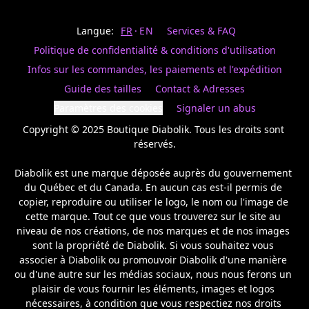
Last
votre
name
magasin
Langue:
FR
EN
Services & FAQ
préféré.
Date
de
Politique de confidentialité & conditions d'utilisation
naissance
Inscrivez
/
Birthday
votre
Infos sur les commandes, les paiements et l'expédition
prénom
S'INSCRIRE
Guide des tailles
Contact & Adresses
et
/
courriel
Paramètres des cookies
Signaler un abus
SIGN
si
UP
Copyright © 2025 Boutique Diabolik. Tous les droits sont 
vous
voulez
réservés.

rester
à
Diabolik est une marque déposée auprès du gouvernement 
l’affût,
du Québec et du Canada. En aucun cas est-il permis de 
nous
copier, reproduire ou utiliser le logo, le nom ou l'image de 
vous
cette marque. Tout ce que vous trouverez sur le site au 
enverrons
un
niveau de nos créations, de nos marques et de nos images 
courriel
sont la propriété de Diabolik. Si vous souhaitez vous 
pour
associer à Diabolik ou promouvoir Diabolik d'une manière 
annoncer
ou d'une autre sur les médias sociaux, nous nous ferons un 
la
plaisir de vous fournir les éléments, images et logos 
réouverture
nécessaires, à condition que vous respectiez nos droits 
de