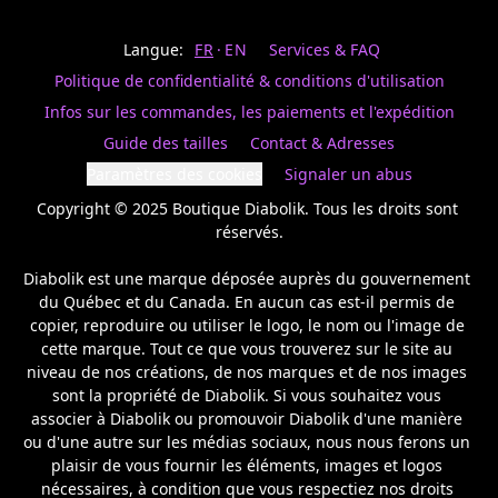
Last
votre
name
magasin
Langue:
FR
EN
Services & FAQ
préféré.
Date
de
Politique de confidentialité & conditions d'utilisation
naissance
Inscrivez
/
Birthday
votre
Infos sur les commandes, les paiements et l'expédition
prénom
S'INSCRIRE
Guide des tailles
Contact & Adresses
et
/
courriel
Paramètres des cookies
Signaler un abus
SIGN
si
UP
Copyright © 2025 Boutique Diabolik. Tous les droits sont 
vous
voulez
réservés.

rester
à
Diabolik est une marque déposée auprès du gouvernement 
l’affût,
du Québec et du Canada. En aucun cas est-il permis de 
nous
copier, reproduire ou utiliser le logo, le nom ou l'image de 
vous
cette marque. Tout ce que vous trouverez sur le site au 
enverrons
un
niveau de nos créations, de nos marques et de nos images 
courriel
sont la propriété de Diabolik. Si vous souhaitez vous 
pour
associer à Diabolik ou promouvoir Diabolik d'une manière 
annoncer
ou d'une autre sur les médias sociaux, nous nous ferons un 
la
plaisir de vous fournir les éléments, images et logos 
réouverture
nécessaires, à condition que vous respectiez nos droits 
de