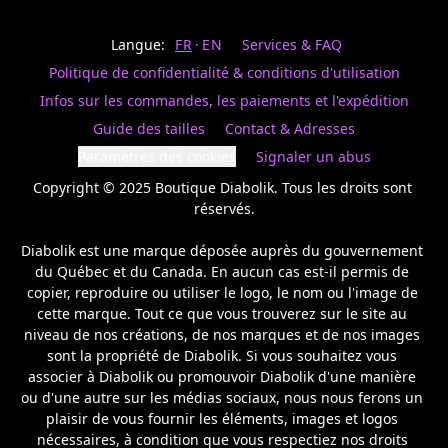
Last
votre
name
magasin
Langue:
FR
EN
Services & FAQ
préféré.
Date
de
Politique de confidentialité & conditions d'utilisation
naissance
Inscrivez
/
Birthday
votre
Infos sur les commandes, les paiements et l'expédition
prénom
S'INSCRIRE
Guide des tailles
Contact & Adresses
et
/
courriel
Paramètres des cookies
Signaler un abus
SIGN
si
UP
Copyright © 2025 Boutique Diabolik. Tous les droits sont 
vous
voulez
réservés.

rester
à
Diabolik est une marque déposée auprès du gouvernement 
l’affût,
du Québec et du Canada. En aucun cas est-il permis de 
nous
copier, reproduire ou utiliser le logo, le nom ou l'image de 
vous
cette marque. Tout ce que vous trouverez sur le site au 
enverrons
un
niveau de nos créations, de nos marques et de nos images 
courriel
sont la propriété de Diabolik. Si vous souhaitez vous 
pour
associer à Diabolik ou promouvoir Diabolik d'une manière 
annoncer
ou d'une autre sur les médias sociaux, nous nous ferons un 
la
plaisir de vous fournir les éléments, images et logos 
réouverture
nécessaires, à condition que vous respectiez nos droits 
de