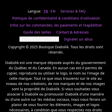
Last
votre
name
magasin
Langue:
FR
EN
Services & FAQ
préféré.
Date
de
Politique de confidentialité & conditions d'utilisation
naissance
Inscrivez
/
Birthday
votre
Infos sur les commandes, les paiements et l'expédition
prénom
S'INSCRIRE
Guide des tailles
Contact & Adresses
et
/
courriel
Paramètres des cookies
Signaler un abus
SIGN
si
UP
Copyright © 2025 Boutique Diabolik. Tous les droits sont 
vous
voulez
réservés.

rester
à
Diabolik est une marque déposée auprès du gouvernement 
l’affût,
du Québec et du Canada. En aucun cas est-il permis de 
nous
copier, reproduire ou utiliser le logo, le nom ou l'image de 
vous
cette marque. Tout ce que vous trouverez sur le site au 
enverrons
un
niveau de nos créations, de nos marques et de nos images 
courriel
sont la propriété de Diabolik. Si vous souhaitez vous 
pour
associer à Diabolik ou promouvoir Diabolik d'une manière 
annoncer
ou d'une autre sur les médias sociaux, nous nous ferons un 
la
plaisir de vous fournir les éléments, images et logos 
réouverture
nécessaires, à condition que vous respectiez nos droits 
de