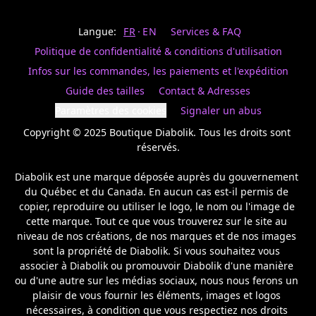
Last
votre
name
magasin
Langue:
FR
EN
Services & FAQ
préféré.
Date
de
Politique de confidentialité & conditions d'utilisation
naissance
Inscrivez
/
Birthday
votre
Infos sur les commandes, les paiements et l'expédition
prénom
S'INSCRIRE
Guide des tailles
Contact & Adresses
et
/
courriel
Paramètres des cookies
Signaler un abus
SIGN
si
UP
Copyright © 2025 Boutique Diabolik. Tous les droits sont 
vous
voulez
réservés.

rester
à
Diabolik est une marque déposée auprès du gouvernement 
l’affût,
du Québec et du Canada. En aucun cas est-il permis de 
nous
copier, reproduire ou utiliser le logo, le nom ou l'image de 
vous
cette marque. Tout ce que vous trouverez sur le site au 
enverrons
un
niveau de nos créations, de nos marques et de nos images 
courriel
sont la propriété de Diabolik. Si vous souhaitez vous 
pour
associer à Diabolik ou promouvoir Diabolik d'une manière 
annoncer
ou d'une autre sur les médias sociaux, nous nous ferons un 
la
plaisir de vous fournir les éléments, images et logos 
réouverture
nécessaires, à condition que vous respectiez nos droits 
de