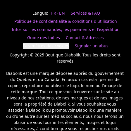
Last
votre
name
magasin
Langue:
FR
EN
Services & FAQ
préféré.
Date
de
Politique de confidentialité & conditions d'utilisation
naissance
Inscrivez
/
Birthday
votre
Infos sur les commandes, les paiements et l'expédition
prénom
S'INSCRIRE
Guide des tailles
Contact & Adresses
et
/
courriel
Paramètres des cookies
Signaler un abus
SIGN
si
UP
Copyright © 2025 Boutique Diabolik. Tous les droits sont 
vous
voulez
réservés.

rester
à
Diabolik est une marque déposée auprès du gouvernement 
l’affût,
du Québec et du Canada. En aucun cas est-il permis de 
nous
copier, reproduire ou utiliser le logo, le nom ou l'image de 
vous
cette marque. Tout ce que vous trouverez sur le site au 
enverrons
un
niveau de nos créations, de nos marques et de nos images 
courriel
sont la propriété de Diabolik. Si vous souhaitez vous 
pour
associer à Diabolik ou promouvoir Diabolik d'une manière 
annoncer
ou d'une autre sur les médias sociaux, nous nous ferons un 
la
plaisir de vous fournir les éléments, images et logos 
réouverture
nécessaires, à condition que vous respectiez nos droits 
de