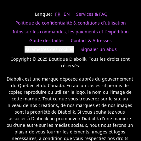
Last
votre
name
magasin
Langue:
FR
EN
Services & FAQ
préféré.
Date
de
Politique de confidentialité & conditions d'utilisation
naissance
Inscrivez
/
Birthday
votre
Infos sur les commandes, les paiements et l'expédition
prénom
S'INSCRIRE
Guide des tailles
Contact & Adresses
et
/
courriel
Paramètres des cookies
Signaler un abus
SIGN
si
UP
Copyright © 2025 Boutique Diabolik. Tous les droits sont 
vous
voulez
réservés.

rester
à
Diabolik est une marque déposée auprès du gouvernement 
l’affût,
du Québec et du Canada. En aucun cas est-il permis de 
nous
copier, reproduire ou utiliser le logo, le nom ou l'image de 
vous
cette marque. Tout ce que vous trouverez sur le site au 
enverrons
un
niveau de nos créations, de nos marques et de nos images 
courriel
sont la propriété de Diabolik. Si vous souhaitez vous 
pour
associer à Diabolik ou promouvoir Diabolik d'une manière 
annoncer
ou d'une autre sur les médias sociaux, nous nous ferons un 
la
plaisir de vous fournir les éléments, images et logos 
réouverture
nécessaires, à condition que vous respectiez nos droits 
de