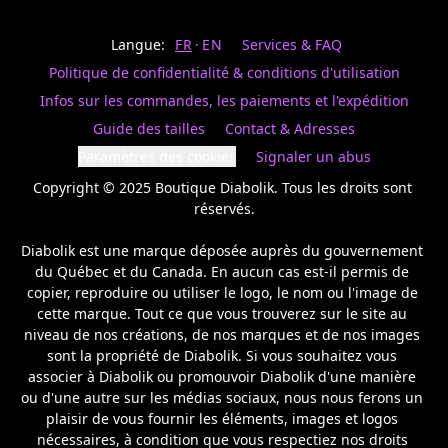
Last
votre
name
magasin
Langue:
FR
EN
Services & FAQ
préféré.
Date
de
Politique de confidentialité & conditions d'utilisation
naissance
Inscrivez
/
Birthday
votre
Infos sur les commandes, les paiements et l'expédition
prénom
S'INSCRIRE
Guide des tailles
Contact & Adresses
et
/
courriel
Paramètres des cookies
Signaler un abus
SIGN
si
UP
Copyright © 2025 Boutique Diabolik. Tous les droits sont 
vous
voulez
réservés.

rester
à
Diabolik est une marque déposée auprès du gouvernement 
l’affût,
du Québec et du Canada. En aucun cas est-il permis de 
nous
copier, reproduire ou utiliser le logo, le nom ou l'image de 
vous
cette marque. Tout ce que vous trouverez sur le site au 
enverrons
un
niveau de nos créations, de nos marques et de nos images 
courriel
sont la propriété de Diabolik. Si vous souhaitez vous 
pour
associer à Diabolik ou promouvoir Diabolik d'une manière 
annoncer
ou d'une autre sur les médias sociaux, nous nous ferons un 
la
plaisir de vous fournir les éléments, images et logos 
réouverture
nécessaires, à condition que vous respectiez nos droits 
de