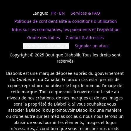
Last
votre
name
magasin
Langue:
FR
EN
Services & FAQ
préféré.
Date
de
Politique de confidentialité & conditions d'utilisation
naissance
Inscrivez
/
Birthday
votre
Infos sur les commandes, les paiements et l'expédition
prénom
S'INSCRIRE
Guide des tailles
Contact & Adresses
et
/
courriel
Paramètres des cookies
Signaler un abus
SIGN
si
UP
Copyright © 2025 Boutique Diabolik. Tous les droits sont 
vous
voulez
réservés.

rester
à
Diabolik est une marque déposée auprès du gouvernement 
l’affût,
du Québec et du Canada. En aucun cas est-il permis de 
nous
copier, reproduire ou utiliser le logo, le nom ou l'image de 
vous
cette marque. Tout ce que vous trouverez sur le site au 
enverrons
un
niveau de nos créations, de nos marques et de nos images 
courriel
sont la propriété de Diabolik. Si vous souhaitez vous 
pour
associer à Diabolik ou promouvoir Diabolik d'une manière 
annoncer
ou d'une autre sur les médias sociaux, nous nous ferons un 
la
plaisir de vous fournir les éléments, images et logos 
réouverture
nécessaires, à condition que vous respectiez nos droits 
de