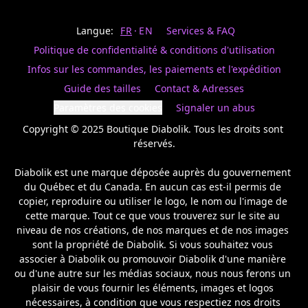
Last
votre
name
magasin
Langue:
FR
EN
Services & FAQ
préféré.
Date
de
Politique de confidentialité & conditions d'utilisation
naissance
Inscrivez
/
Birthday
votre
Infos sur les commandes, les paiements et l'expédition
prénom
S'INSCRIRE
Guide des tailles
Contact & Adresses
et
/
courriel
Paramètres des cookies
Signaler un abus
SIGN
si
UP
Copyright © 2025 Boutique Diabolik. Tous les droits sont 
vous
voulez
réservés.

rester
à
Diabolik est une marque déposée auprès du gouvernement 
l’affût,
du Québec et du Canada. En aucun cas est-il permis de 
nous
copier, reproduire ou utiliser le logo, le nom ou l'image de 
vous
cette marque. Tout ce que vous trouverez sur le site au 
enverrons
un
niveau de nos créations, de nos marques et de nos images 
courriel
sont la propriété de Diabolik. Si vous souhaitez vous 
pour
associer à Diabolik ou promouvoir Diabolik d'une manière 
annoncer
ou d'une autre sur les médias sociaux, nous nous ferons un 
la
plaisir de vous fournir les éléments, images et logos 
réouverture
nécessaires, à condition que vous respectiez nos droits 
de