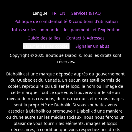
Last
votre
name
magasin
Langue:
FR
EN
Services & FAQ
préféré.
Date
de
Politique de confidentialité & conditions d'utilisation
naissance
Inscrivez
/
Birthday
votre
Infos sur les commandes, les paiements et l'expédition
prénom
S'INSCRIRE
Guide des tailles
Contact & Adresses
et
/
courriel
Paramètres des cookies
Signaler un abus
SIGN
si
UP
Copyright © 2025 Boutique Diabolik. Tous les droits sont 
vous
voulez
réservés.

rester
à
Diabolik est une marque déposée auprès du gouvernement 
l’affût,
du Québec et du Canada. En aucun cas est-il permis de 
nous
copier, reproduire ou utiliser le logo, le nom ou l'image de 
vous
cette marque. Tout ce que vous trouverez sur le site au 
enverrons
un
niveau de nos créations, de nos marques et de nos images 
courriel
sont la propriété de Diabolik. Si vous souhaitez vous 
pour
associer à Diabolik ou promouvoir Diabolik d'une manière 
annoncer
ou d'une autre sur les médias sociaux, nous nous ferons un 
la
plaisir de vous fournir les éléments, images et logos 
réouverture
nécessaires, à condition que vous respectiez nos droits 
de