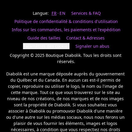
Last
votre
name
magasin
Langue:
FR
EN
Services & FAQ
préféré.
Date
de
Politique de confidentialité & conditions d'utilisation
naissance
Inscrivez
/
Birthday
votre
Infos sur les commandes, les paiements et l'expédition
prénom
S'INSCRIRE
Guide des tailles
Contact & Adresses
et
/
courriel
Paramètres des cookies
Signaler un abus
SIGN
si
UP
Copyright © 2025 Boutique Diabolik. Tous les droits sont 
vous
voulez
réservés.

rester
à
Diabolik est une marque déposée auprès du gouvernement 
l’affût,
du Québec et du Canada. En aucun cas est-il permis de 
nous
copier, reproduire ou utiliser le logo, le nom ou l'image de 
vous
cette marque. Tout ce que vous trouverez sur le site au 
enverrons
un
niveau de nos créations, de nos marques et de nos images 
courriel
sont la propriété de Diabolik. Si vous souhaitez vous 
pour
associer à Diabolik ou promouvoir Diabolik d'une manière 
annoncer
ou d'une autre sur les médias sociaux, nous nous ferons un 
la
plaisir de vous fournir les éléments, images et logos 
réouverture
nécessaires, à condition que vous respectiez nos droits 
de