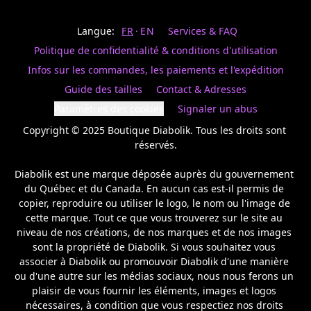
Last
votre
name
magasin
Langue:
FR
EN
Services & FAQ
préféré.
Date
de
Politique de confidentialité & conditions d'utilisation
naissance
Inscrivez
/
Birthday
votre
Infos sur les commandes, les paiements et l'expédition
prénom
S'INSCRIRE
Guide des tailles
Contact & Adresses
et
/
courriel
Paramètres des cookies
Signaler un abus
SIGN
si
UP
Copyright © 2025 Boutique Diabolik. Tous les droits sont 
vous
voulez
réservés.

rester
à
Diabolik est une marque déposée auprès du gouvernement 
l’affût,
du Québec et du Canada. En aucun cas est-il permis de 
nous
copier, reproduire ou utiliser le logo, le nom ou l'image de 
vous
cette marque. Tout ce que vous trouverez sur le site au 
enverrons
un
niveau de nos créations, de nos marques et de nos images 
courriel
sont la propriété de Diabolik. Si vous souhaitez vous 
pour
associer à Diabolik ou promouvoir Diabolik d'une manière 
annoncer
ou d'une autre sur les médias sociaux, nous nous ferons un 
la
plaisir de vous fournir les éléments, images et logos 
réouverture
nécessaires, à condition que vous respectiez nos droits 
de