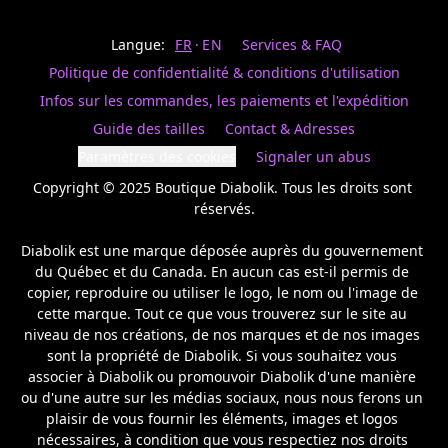
Last
votre
name
magasin
Langue:
FR
EN
Services & FAQ
préféré.
Date
de
Politique de confidentialité & conditions d'utilisation
naissance
Inscrivez
/
Birthday
votre
Infos sur les commandes, les paiements et l'expédition
prénom
S'INSCRIRE
Guide des tailles
Contact & Adresses
et
/
courriel
Paramètres des cookies
Signaler un abus
SIGN
si
UP
Copyright © 2025 Boutique Diabolik. Tous les droits sont 
vous
voulez
réservés.

rester
à
Diabolik est une marque déposée auprès du gouvernement 
l’affût,
du Québec et du Canada. En aucun cas est-il permis de 
nous
copier, reproduire ou utiliser le logo, le nom ou l'image de 
vous
cette marque. Tout ce que vous trouverez sur le site au 
enverrons
un
niveau de nos créations, de nos marques et de nos images 
courriel
sont la propriété de Diabolik. Si vous souhaitez vous 
pour
associer à Diabolik ou promouvoir Diabolik d'une manière 
annoncer
ou d'une autre sur les médias sociaux, nous nous ferons un 
la
plaisir de vous fournir les éléments, images et logos 
réouverture
nécessaires, à condition que vous respectiez nos droits 
de