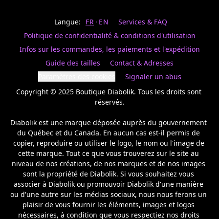
Last
votre
name
magasin
Langue:
FR
EN
Services & FAQ
préféré.
Date
de
Politique de confidentialité & conditions d'utilisation
naissance
Inscrivez
/
Birthday
votre
Infos sur les commandes, les paiements et l'expédition
prénom
S'INSCRIRE
Guide des tailles
Contact & Adresses
et
/
courriel
Paramètres des cookies
Signaler un abus
SIGN
si
UP
Copyright © 2025 Boutique Diabolik. Tous les droits sont 
vous
voulez
réservés.

rester
à
Diabolik est une marque déposée auprès du gouvernement 
l’affût,
du Québec et du Canada. En aucun cas est-il permis de 
nous
copier, reproduire ou utiliser le logo, le nom ou l'image de 
vous
cette marque. Tout ce que vous trouverez sur le site au 
enverrons
un
niveau de nos créations, de nos marques et de nos images 
courriel
sont la propriété de Diabolik. Si vous souhaitez vous 
pour
associer à Diabolik ou promouvoir Diabolik d'une manière 
annoncer
ou d'une autre sur les médias sociaux, nous nous ferons un 
la
plaisir de vous fournir les éléments, images et logos 
réouverture
nécessaires, à condition que vous respectiez nos droits 
de