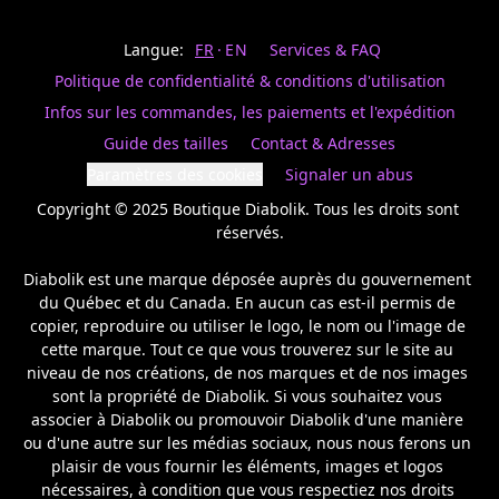
Last
votre
name
magasin
Langue:
FR
EN
Services & FAQ
préféré.
Date
de
Politique de confidentialité & conditions d'utilisation
naissance
Inscrivez
/
Birthday
votre
Infos sur les commandes, les paiements et l'expédition
prénom
S'INSCRIRE
Guide des tailles
Contact & Adresses
et
/
courriel
Paramètres des cookies
Signaler un abus
SIGN
si
UP
Copyright © 2025 Boutique Diabolik. Tous les droits sont 
vous
voulez
réservés.

rester
à
Diabolik est une marque déposée auprès du gouvernement 
l’affût,
du Québec et du Canada. En aucun cas est-il permis de 
nous
copier, reproduire ou utiliser le logo, le nom ou l'image de 
vous
cette marque. Tout ce que vous trouverez sur le site au 
enverrons
un
niveau de nos créations, de nos marques et de nos images 
courriel
sont la propriété de Diabolik. Si vous souhaitez vous 
pour
associer à Diabolik ou promouvoir Diabolik d'une manière 
annoncer
ou d'une autre sur les médias sociaux, nous nous ferons un 
la
plaisir de vous fournir les éléments, images et logos 
réouverture
nécessaires, à condition que vous respectiez nos droits 
de