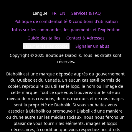
Last
votre
name
magasin
Langue:
FR
EN
Services & FAQ
préféré.
Date
de
Politique de confidentialité & conditions d'utilisation
naissance
Inscrivez
/
Birthday
votre
Infos sur les commandes, les paiements et l'expédition
prénom
S'INSCRIRE
Guide des tailles
Contact & Adresses
et
/
courriel
Paramètres des cookies
Signaler un abus
SIGN
si
UP
Copyright © 2025 Boutique Diabolik. Tous les droits sont 
vous
voulez
réservés.

rester
à
Diabolik est une marque déposée auprès du gouvernement 
l’affût,
du Québec et du Canada. En aucun cas est-il permis de 
nous
copier, reproduire ou utiliser le logo, le nom ou l'image de 
vous
cette marque. Tout ce que vous trouverez sur le site au 
enverrons
un
niveau de nos créations, de nos marques et de nos images 
courriel
sont la propriété de Diabolik. Si vous souhaitez vous 
pour
associer à Diabolik ou promouvoir Diabolik d'une manière 
annoncer
ou d'une autre sur les médias sociaux, nous nous ferons un 
la
plaisir de vous fournir les éléments, images et logos 
réouverture
nécessaires, à condition que vous respectiez nos droits 
de