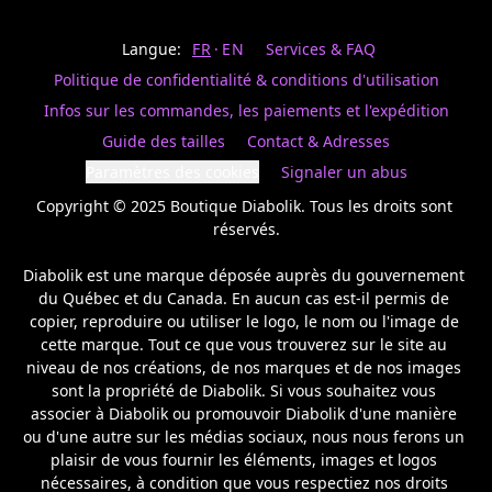
Last
votre
name
magasin
Langue:
FR
EN
Services & FAQ
préféré.
Date
de
Politique de confidentialité & conditions d'utilisation
naissance
Inscrivez
/
Birthday
votre
Infos sur les commandes, les paiements et l'expédition
prénom
S'INSCRIRE
Guide des tailles
Contact & Adresses
et
/
courriel
Paramètres des cookies
Signaler un abus
SIGN
si
UP
Copyright © 2025 Boutique Diabolik. Tous les droits sont 
vous
voulez
réservés.

rester
à
Diabolik est une marque déposée auprès du gouvernement 
l’affût,
du Québec et du Canada. En aucun cas est-il permis de 
nous
copier, reproduire ou utiliser le logo, le nom ou l'image de 
vous
cette marque. Tout ce que vous trouverez sur le site au 
enverrons
un
niveau de nos créations, de nos marques et de nos images 
courriel
sont la propriété de Diabolik. Si vous souhaitez vous 
pour
associer à Diabolik ou promouvoir Diabolik d'une manière 
annoncer
ou d'une autre sur les médias sociaux, nous nous ferons un 
la
plaisir de vous fournir les éléments, images et logos 
réouverture
nécessaires, à condition que vous respectiez nos droits 
de