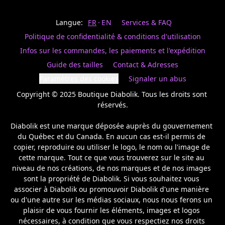
Last
votre
name
magasin
Langue:
FR
EN
Services & FAQ
préféré.
Date
de
Politique de confidentialité & conditions d'utilisation
naissance
Inscrivez
/
Birthday
votre
Infos sur les commandes, les paiements et l'expédition
prénom
S'INSCRIRE
Guide des tailles
Contact & Adresses
et
/
courriel
Paramètres des cookies
Signaler un abus
SIGN
si
UP
Copyright © 2025 Boutique Diabolik. Tous les droits sont 
vous
voulez
réservés.

rester
à
Diabolik est une marque déposée auprès du gouvernement 
l’affût,
du Québec et du Canada. En aucun cas est-il permis de 
nous
copier, reproduire ou utiliser le logo, le nom ou l'image de 
vous
cette marque. Tout ce que vous trouverez sur le site au 
enverrons
un
niveau de nos créations, de nos marques et de nos images 
courriel
sont la propriété de Diabolik. Si vous souhaitez vous 
pour
associer à Diabolik ou promouvoir Diabolik d'une manière 
annoncer
ou d'une autre sur les médias sociaux, nous nous ferons un 
la
plaisir de vous fournir les éléments, images et logos 
réouverture
nécessaires, à condition que vous respectiez nos droits 
de