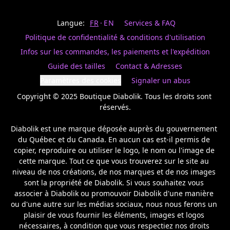
Last
votre
name
magasin
Langue:
FR
EN
Services & FAQ
préféré.
Date
de
Politique de confidentialité & conditions d'utilisation
naissance
Inscrivez
/
Birthday
votre
Infos sur les commandes, les paiements et l'expédition
prénom
S'INSCRIRE
Guide des tailles
Contact & Adresses
et
/
courriel
Paramètres des cookies
Signaler un abus
SIGN
si
UP
Copyright © 2025 Boutique Diabolik. Tous les droits sont 
vous
voulez
réservés.

rester
à
Diabolik est une marque déposée auprès du gouvernement 
l’affût,
du Québec et du Canada. En aucun cas est-il permis de 
nous
copier, reproduire ou utiliser le logo, le nom ou l'image de 
vous
cette marque. Tout ce que vous trouverez sur le site au 
enverrons
un
niveau de nos créations, de nos marques et de nos images 
courriel
sont la propriété de Diabolik. Si vous souhaitez vous 
pour
associer à Diabolik ou promouvoir Diabolik d'une manière 
annoncer
ou d'une autre sur les médias sociaux, nous nous ferons un 
la
plaisir de vous fournir les éléments, images et logos 
réouverture
nécessaires, à condition que vous respectiez nos droits 
de