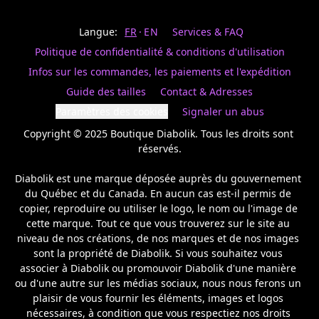
Last
votre
name
magasin
Langue:
FR
EN
Services & FAQ
préféré.
Date
de
Politique de confidentialité & conditions d'utilisation
naissance
Inscrivez
/
Birthday
votre
Infos sur les commandes, les paiements et l'expédition
prénom
S'INSCRIRE
Guide des tailles
Contact & Adresses
et
/
courriel
Paramètres des cookies
Signaler un abus
SIGN
si
UP
Copyright © 2025 Boutique Diabolik. Tous les droits sont 
vous
voulez
réservés.

rester
à
Diabolik est une marque déposée auprès du gouvernement 
l’affût,
du Québec et du Canada. En aucun cas est-il permis de 
nous
copier, reproduire ou utiliser le logo, le nom ou l'image de 
vous
cette marque. Tout ce que vous trouverez sur le site au 
enverrons
un
niveau de nos créations, de nos marques et de nos images 
courriel
sont la propriété de Diabolik. Si vous souhaitez vous 
pour
associer à Diabolik ou promouvoir Diabolik d'une manière 
annoncer
ou d'une autre sur les médias sociaux, nous nous ferons un 
la
plaisir de vous fournir les éléments, images et logos 
réouverture
nécessaires, à condition que vous respectiez nos droits 
de