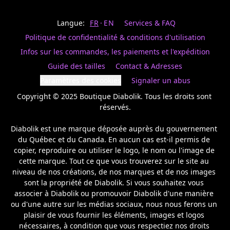
Last
votre
name
magasin
Langue:
FR
EN
Services & FAQ
préféré.
Date
de
Politique de confidentialité & conditions d'utilisation
naissance
Inscrivez
/
Birthday
votre
Infos sur les commandes, les paiements et l'expédition
prénom
S'INSCRIRE
Guide des tailles
Contact & Adresses
et
/
courriel
Paramètres des cookies
Signaler un abus
SIGN
si
UP
Copyright © 2025 Boutique Diabolik. Tous les droits sont 
vous
voulez
réservés.

rester
à
Diabolik est une marque déposée auprès du gouvernement 
l’affût,
du Québec et du Canada. En aucun cas est-il permis de 
nous
copier, reproduire ou utiliser le logo, le nom ou l'image de 
vous
cette marque. Tout ce que vous trouverez sur le site au 
enverrons
un
niveau de nos créations, de nos marques et de nos images 
courriel
sont la propriété de Diabolik. Si vous souhaitez vous 
pour
associer à Diabolik ou promouvoir Diabolik d'une manière 
annoncer
ou d'une autre sur les médias sociaux, nous nous ferons un 
la
plaisir de vous fournir les éléments, images et logos 
réouverture
nécessaires, à condition que vous respectiez nos droits 
de