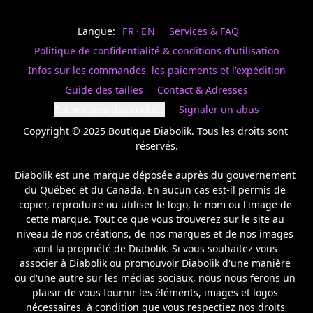
Last
votre
name
magasin
Langue:
FR
EN
Services & FAQ
préféré.
Date
de
Politique de confidentialité & conditions d'utilisation
naissance
Inscrivez
/
Birthday
votre
Infos sur les commandes, les paiements et l'expédition
prénom
S'INSCRIRE
Guide des tailles
Contact & Adresses
et
/
courriel
Paramètres des cookies
Signaler un abus
SIGN
si
UP
Copyright © 2025 Boutique Diabolik. Tous les droits sont 
vous
voulez
réservés.

rester
à
Diabolik est une marque déposée auprès du gouvernement 
l’affût,
du Québec et du Canada. En aucun cas est-il permis de 
nous
copier, reproduire ou utiliser le logo, le nom ou l'image de 
vous
cette marque. Tout ce que vous trouverez sur le site au 
enverrons
un
niveau de nos créations, de nos marques et de nos images 
courriel
sont la propriété de Diabolik. Si vous souhaitez vous 
pour
associer à Diabolik ou promouvoir Diabolik d'une manière 
annoncer
ou d'une autre sur les médias sociaux, nous nous ferons un 
la
plaisir de vous fournir les éléments, images et logos 
réouverture
nécessaires, à condition que vous respectiez nos droits 
de