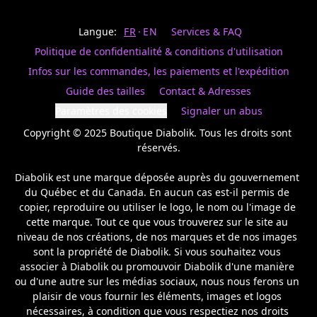
Last
votre
name
magasin
Langue:
FR
EN
Services & FAQ
préféré.
Date
de
Politique de confidentialité & conditions d'utilisation
naissance
Inscrivez
/
Birthday
votre
Infos sur les commandes, les paiements et l'expédition
prénom
S'INSCRIRE
Guide des tailles
Contact & Adresses
et
/
courriel
Paramètres des cookies
Signaler un abus
SIGN
si
UP
Copyright © 2025 Boutique Diabolik. Tous les droits sont 
vous
voulez
réservés.

rester
à
Diabolik est une marque déposée auprès du gouvernement 
l’affût,
du Québec et du Canada. En aucun cas est-il permis de 
nous
copier, reproduire ou utiliser le logo, le nom ou l'image de 
vous
cette marque. Tout ce que vous trouverez sur le site au 
enverrons
un
niveau de nos créations, de nos marques et de nos images 
courriel
sont la propriété de Diabolik. Si vous souhaitez vous 
pour
associer à Diabolik ou promouvoir Diabolik d'une manière 
annoncer
ou d'une autre sur les médias sociaux, nous nous ferons un 
la
plaisir de vous fournir les éléments, images et logos 
réouverture
nécessaires, à condition que vous respectiez nos droits 
de