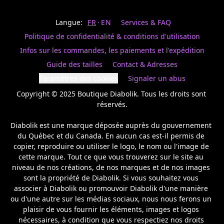
Last
votre
name
magasin
Langue:
FR
EN
Services & FAQ
préféré.
Date
de
Politique de confidentialité & conditions d'utilisation
naissance
Inscrivez
/
Birthday
votre
Infos sur les commandes, les paiements et l'expédition
prénom
S'INSCRIRE
Guide des tailles
Contact & Adresses
et
/
courriel
Paramètres des cookies
Signaler un abus
SIGN
si
UP
Copyright © 2025 Boutique Diabolik. Tous les droits sont 
vous
voulez
réservés.

rester
à
Diabolik est une marque déposée auprès du gouvernement 
l’affût,
du Québec et du Canada. En aucun cas est-il permis de 
nous
copier, reproduire ou utiliser le logo, le nom ou l'image de 
vous
cette marque. Tout ce que vous trouverez sur le site au 
enverrons
un
niveau de nos créations, de nos marques et de nos images 
courriel
sont la propriété de Diabolik. Si vous souhaitez vous 
pour
associer à Diabolik ou promouvoir Diabolik d'une manière 
annoncer
ou d'une autre sur les médias sociaux, nous nous ferons un 
la
plaisir de vous fournir les éléments, images et logos 
réouverture
nécessaires, à condition que vous respectiez nos droits 
de