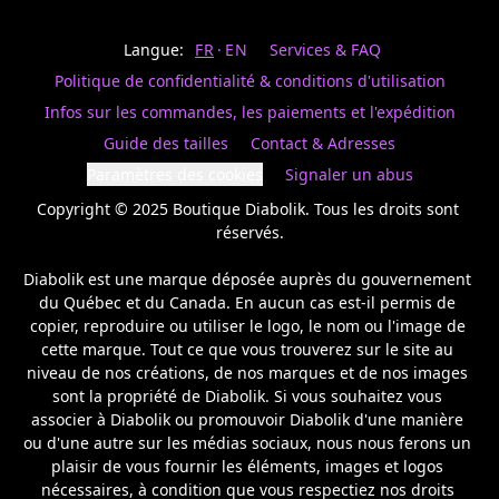
Last
votre
name
magasin
Langue:
FR
EN
Services & FAQ
préféré.
Date
de
Politique de confidentialité & conditions d'utilisation
naissance
Inscrivez
/
Birthday
votre
Infos sur les commandes, les paiements et l'expédition
prénom
S'INSCRIRE
Guide des tailles
Contact & Adresses
et
/
courriel
Paramètres des cookies
Signaler un abus
SIGN
si
UP
Copyright © 2025 Boutique Diabolik. Tous les droits sont 
vous
voulez
réservés.

rester
à
Diabolik est une marque déposée auprès du gouvernement 
l’affût,
du Québec et du Canada. En aucun cas est-il permis de 
nous
copier, reproduire ou utiliser le logo, le nom ou l'image de 
vous
cette marque. Tout ce que vous trouverez sur le site au 
enverrons
un
niveau de nos créations, de nos marques et de nos images 
courriel
sont la propriété de Diabolik. Si vous souhaitez vous 
pour
associer à Diabolik ou promouvoir Diabolik d'une manière 
annoncer
ou d'une autre sur les médias sociaux, nous nous ferons un 
la
plaisir de vous fournir les éléments, images et logos 
réouverture
nécessaires, à condition que vous respectiez nos droits 
de