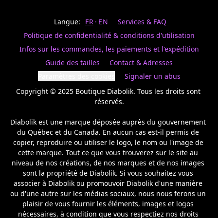
Last
votre
name
magasin
Langue:
FR
EN
Services & FAQ
préféré.
Date
de
Politique de confidentialité & conditions d'utilisation
naissance
Inscrivez
/
Birthday
votre
Infos sur les commandes, les paiements et l'expédition
prénom
S'INSCRIRE
Guide des tailles
Contact & Adresses
et
/
courriel
Paramètres des cookies
Signaler un abus
SIGN
si
UP
Copyright © 2025 Boutique Diabolik. Tous les droits sont 
vous
voulez
réservés.

rester
à
Diabolik est une marque déposée auprès du gouvernement 
l’affût,
du Québec et du Canada. En aucun cas est-il permis de 
nous
copier, reproduire ou utiliser le logo, le nom ou l'image de 
vous
cette marque. Tout ce que vous trouverez sur le site au 
enverrons
un
niveau de nos créations, de nos marques et de nos images 
courriel
sont la propriété de Diabolik. Si vous souhaitez vous 
pour
associer à Diabolik ou promouvoir Diabolik d'une manière 
annoncer
ou d'une autre sur les médias sociaux, nous nous ferons un 
la
plaisir de vous fournir les éléments, images et logos 
réouverture
nécessaires, à condition que vous respectiez nos droits 
de