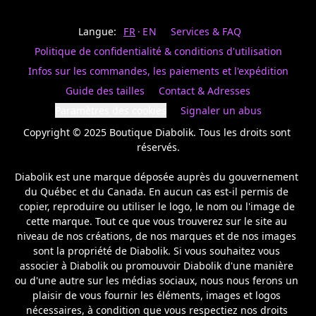
Last
votre
name
magasin
Langue:
FR
EN
Services & FAQ
préféré.
Date
de
Politique de confidentialité & conditions d'utilisation
naissance
Inscrivez
/
Birthday
votre
Infos sur les commandes, les paiements et l'expédition
prénom
S'INSCRIRE
Guide des tailles
Contact & Adresses
et
/
courriel
Paramètres des cookies
Signaler un abus
SIGN
si
UP
Copyright © 2025 Boutique Diabolik. Tous les droits sont 
vous
voulez
réservés.

rester
à
Diabolik est une marque déposée auprès du gouvernement 
l’affût,
du Québec et du Canada. En aucun cas est-il permis de 
nous
copier, reproduire ou utiliser le logo, le nom ou l'image de 
vous
cette marque. Tout ce que vous trouverez sur le site au 
enverrons
un
niveau de nos créations, de nos marques et de nos images 
courriel
sont la propriété de Diabolik. Si vous souhaitez vous 
pour
associer à Diabolik ou promouvoir Diabolik d'une manière 
annoncer
ou d'une autre sur les médias sociaux, nous nous ferons un 
la
plaisir de vous fournir les éléments, images et logos 
réouverture
nécessaires, à condition que vous respectiez nos droits 
de