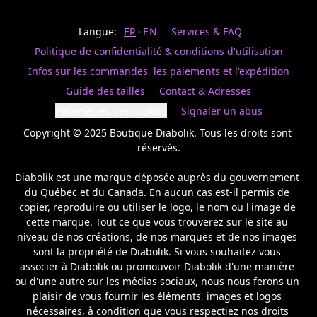
Last
votre
name
magasin
Langue:
FR
EN
Services & FAQ
préféré.
Date
de
Politique de confidentialité & conditions d'utilisation
naissance
Inscrivez
/
Birthday
votre
Infos sur les commandes, les paiements et l'expédition
prénom
S'INSCRIRE
Guide des tailles
Contact & Adresses
et
/
courriel
Paramètres des cookies
Signaler un abus
SIGN
si
UP
Copyright © 2025 Boutique Diabolik. Tous les droits sont 
vous
voulez
réservés.

rester
à
Diabolik est une marque déposée auprès du gouvernement 
l’affût,
du Québec et du Canada. En aucun cas est-il permis de 
nous
copier, reproduire ou utiliser le logo, le nom ou l'image de 
vous
cette marque. Tout ce que vous trouverez sur le site au 
enverrons
un
niveau de nos créations, de nos marques et de nos images 
courriel
sont la propriété de Diabolik. Si vous souhaitez vous 
pour
associer à Diabolik ou promouvoir Diabolik d'une manière 
annoncer
ou d'une autre sur les médias sociaux, nous nous ferons un 
la
plaisir de vous fournir les éléments, images et logos 
réouverture
nécessaires, à condition que vous respectiez nos droits 
de