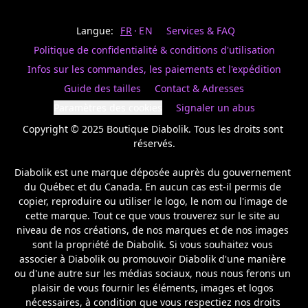
Last
votre
name
magasin
Langue:
FR
EN
Services & FAQ
préféré.
Date
de
Politique de confidentialité & conditions d'utilisation
naissance
Inscrivez
/
Birthday
votre
Infos sur les commandes, les paiements et l'expédition
prénom
S'INSCRIRE
Guide des tailles
Contact & Adresses
et
/
courriel
Paramètres des cookies
Signaler un abus
SIGN
si
UP
Copyright © 2025 Boutique Diabolik. Tous les droits sont 
vous
voulez
réservés.

rester
à
Diabolik est une marque déposée auprès du gouvernement 
l’affût,
du Québec et du Canada. En aucun cas est-il permis de 
nous
copier, reproduire ou utiliser le logo, le nom ou l'image de 
vous
cette marque. Tout ce que vous trouverez sur le site au 
enverrons
un
niveau de nos créations, de nos marques et de nos images 
courriel
sont la propriété de Diabolik. Si vous souhaitez vous 
pour
associer à Diabolik ou promouvoir Diabolik d'une manière 
annoncer
ou d'une autre sur les médias sociaux, nous nous ferons un 
la
plaisir de vous fournir les éléments, images et logos 
réouverture
nécessaires, à condition que vous respectiez nos droits 
de