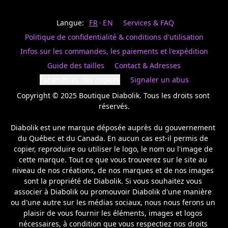
Last
votre
name
magasin
Langue:
FR
EN
Services & FAQ
préféré.
Date
de
Politique de confidentialité & conditions d'utilisation
naissance
Inscrivez
/
Birthday
votre
Infos sur les commandes, les paiements et l'expédition
prénom
S'INSCRIRE
Guide des tailles
Contact & Adresses
et
/
courriel
Paramètres des cookies
Signaler un abus
SIGN
si
UP
Copyright © 2025 Boutique Diabolik. Tous les droits sont 
vous
voulez
réservés.

rester
à
Diabolik est une marque déposée auprès du gouvernement 
l’affût,
du Québec et du Canada. En aucun cas est-il permis de 
nous
copier, reproduire ou utiliser le logo, le nom ou l'image de 
vous
cette marque. Tout ce que vous trouverez sur le site au 
enverrons
un
niveau de nos créations, de nos marques et de nos images 
courriel
sont la propriété de Diabolik. Si vous souhaitez vous 
pour
associer à Diabolik ou promouvoir Diabolik d'une manière 
annoncer
ou d'une autre sur les médias sociaux, nous nous ferons un 
la
plaisir de vous fournir les éléments, images et logos 
réouverture
nécessaires, à condition que vous respectiez nos droits 
de