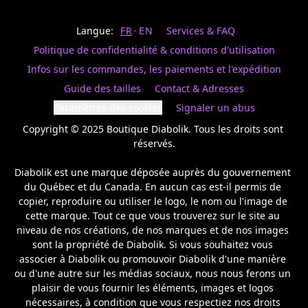
Last
votre
name
magasin
Langue:
FR
EN
Services & FAQ
préféré.
Date
de
Politique de confidentialité & conditions d'utilisation
naissance
Inscrivez
/
Birthday
votre
Infos sur les commandes, les paiements et l'expédition
prénom
S'INSCRIRE
Guide des tailles
Contact & Adresses
et
/
courriel
Paramètres des cookies
Signaler un abus
SIGN
si
UP
Copyright © 2025 Boutique Diabolik. Tous les droits sont 
vous
voulez
réservés.

rester
à
Diabolik est une marque déposée auprès du gouvernement 
l’affût,
du Québec et du Canada. En aucun cas est-il permis de 
nous
copier, reproduire ou utiliser le logo, le nom ou l'image de 
vous
cette marque. Tout ce que vous trouverez sur le site au 
enverrons
un
niveau de nos créations, de nos marques et de nos images 
courriel
sont la propriété de Diabolik. Si vous souhaitez vous 
pour
associer à Diabolik ou promouvoir Diabolik d'une manière 
annoncer
ou d'une autre sur les médias sociaux, nous nous ferons un 
la
plaisir de vous fournir les éléments, images et logos 
réouverture
nécessaires, à condition que vous respectiez nos droits 
de