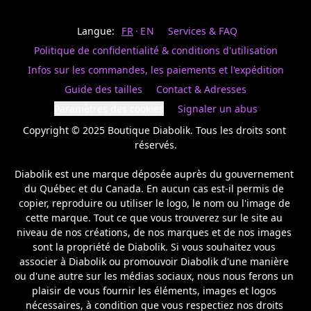
Last
votre
name
magasin
Langue:
FR
EN
Services & FAQ
préféré.
Date
de
Politique de confidentialité & conditions d'utilisation
naissance
Inscrivez
/
Birthday
votre
Infos sur les commandes, les paiements et l'expédition
prénom
S'INSCRIRE
Guide des tailles
Contact & Adresses
et
/
courriel
Paramètres des cookies
Signaler un abus
SIGN
si
UP
Copyright © 2025 Boutique Diabolik. Tous les droits sont 
vous
voulez
réservés.

rester
à
Diabolik est une marque déposée auprès du gouvernement 
l’affût,
du Québec et du Canada. En aucun cas est-il permis de 
nous
copier, reproduire ou utiliser le logo, le nom ou l'image de 
vous
cette marque. Tout ce que vous trouverez sur le site au 
enverrons
un
niveau de nos créations, de nos marques et de nos images 
courriel
sont la propriété de Diabolik. Si vous souhaitez vous 
pour
associer à Diabolik ou promouvoir Diabolik d'une manière 
annoncer
ou d'une autre sur les médias sociaux, nous nous ferons un 
la
plaisir de vous fournir les éléments, images et logos 
réouverture
nécessaires, à condition que vous respectiez nos droits 
de