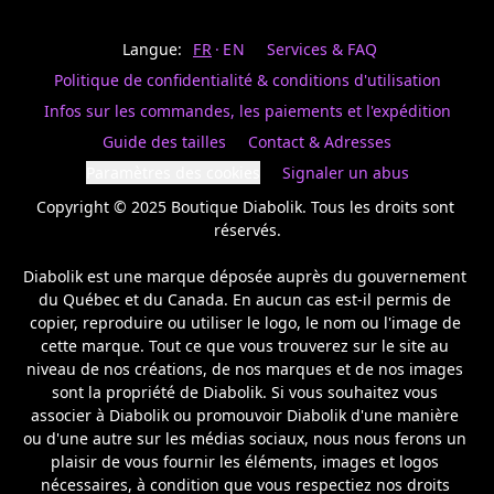
Last
votre
name
magasin
Langue:
FR
EN
Services & FAQ
préféré.
Date
de
Politique de confidentialité & conditions d'utilisation
naissance
Inscrivez
/
Birthday
votre
Infos sur les commandes, les paiements et l'expédition
prénom
S'INSCRIRE
Guide des tailles
Contact & Adresses
et
/
courriel
Paramètres des cookies
Signaler un abus
SIGN
si
UP
Copyright © 2025 Boutique Diabolik. Tous les droits sont 
vous
voulez
réservés.

rester
à
Diabolik est une marque déposée auprès du gouvernement 
l’affût,
du Québec et du Canada. En aucun cas est-il permis de 
nous
copier, reproduire ou utiliser le logo, le nom ou l'image de 
vous
cette marque. Tout ce que vous trouverez sur le site au 
enverrons
un
niveau de nos créations, de nos marques et de nos images 
courriel
sont la propriété de Diabolik. Si vous souhaitez vous 
pour
associer à Diabolik ou promouvoir Diabolik d'une manière 
annoncer
ou d'une autre sur les médias sociaux, nous nous ferons un 
la
plaisir de vous fournir les éléments, images et logos 
réouverture
nécessaires, à condition que vous respectiez nos droits 
de