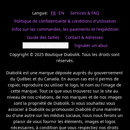
Last
votre
name
magasin
Langue:
FR
EN
Services & FAQ
préféré.
Date
de
Politique de confidentialité & conditions d'utilisation
naissance
Inscrivez
/
Birthday
votre
Infos sur les commandes, les paiements et l'expédition
prénom
S'INSCRIRE
Guide des tailles
Contact & Adresses
et
/
courriel
Paramètres des cookies
Signaler un abus
SIGN
si
UP
Copyright © 2025 Boutique Diabolik. Tous les droits sont 
vous
voulez
réservés.

rester
à
Diabolik est une marque déposée auprès du gouvernement 
l’affût,
du Québec et du Canada. En aucun cas est-il permis de 
nous
copier, reproduire ou utiliser le logo, le nom ou l'image de 
vous
cette marque. Tout ce que vous trouverez sur le site au 
enverrons
un
niveau de nos créations, de nos marques et de nos images 
courriel
sont la propriété de Diabolik. Si vous souhaitez vous 
pour
associer à Diabolik ou promouvoir Diabolik d'une manière 
annoncer
ou d'une autre sur les médias sociaux, nous nous ferons un 
la
plaisir de vous fournir les éléments, images et logos 
réouverture
nécessaires, à condition que vous respectiez nos droits 
de