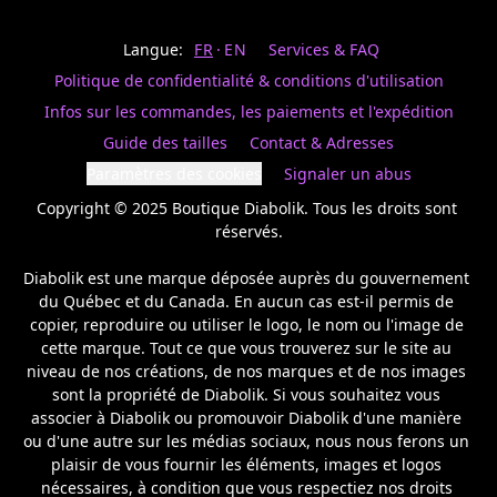
Last
votre
name
magasin
Langue:
FR
EN
Services & FAQ
préféré.
Date
de
Politique de confidentialité & conditions d'utilisation
naissance
Inscrivez
/
Birthday
votre
Infos sur les commandes, les paiements et l'expédition
prénom
S'INSCRIRE
Guide des tailles
Contact & Adresses
et
/
courriel
Paramètres des cookies
Signaler un abus
SIGN
si
UP
Copyright © 2025 Boutique Diabolik. Tous les droits sont 
vous
voulez
réservés.

rester
à
Diabolik est une marque déposée auprès du gouvernement 
l’affût,
du Québec et du Canada. En aucun cas est-il permis de 
nous
copier, reproduire ou utiliser le logo, le nom ou l'image de 
vous
cette marque. Tout ce que vous trouverez sur le site au 
enverrons
un
niveau de nos créations, de nos marques et de nos images 
courriel
sont la propriété de Diabolik. Si vous souhaitez vous 
pour
associer à Diabolik ou promouvoir Diabolik d'une manière 
annoncer
ou d'une autre sur les médias sociaux, nous nous ferons un 
la
plaisir de vous fournir les éléments, images et logos 
réouverture
nécessaires, à condition que vous respectiez nos droits 
de