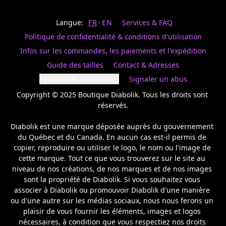
Last
votre
name
magasin
Langue:
FR
EN
Services & FAQ
préféré.
Date
de
Politique de confidentialité & conditions d'utilisation
naissance
Inscrivez
/
Birthday
votre
Infos sur les commandes, les paiements et l'expédition
prénom
S'INSCRIRE
Guide des tailles
Contact & Adresses
et
/
courriel
Paramètres des cookies
Signaler un abus
SIGN
si
UP
Copyright © 2025 Boutique Diabolik. Tous les droits sont 
vous
voulez
réservés.

rester
à
Diabolik est une marque déposée auprès du gouvernement 
l’affût,
du Québec et du Canada. En aucun cas est-il permis de 
nous
copier, reproduire ou utiliser le logo, le nom ou l'image de 
vous
cette marque. Tout ce que vous trouverez sur le site au 
enverrons
un
niveau de nos créations, de nos marques et de nos images 
courriel
sont la propriété de Diabolik. Si vous souhaitez vous 
pour
associer à Diabolik ou promouvoir Diabolik d'une manière 
annoncer
ou d'une autre sur les médias sociaux, nous nous ferons un 
la
plaisir de vous fournir les éléments, images et logos 
réouverture
nécessaires, à condition que vous respectiez nos droits 
de