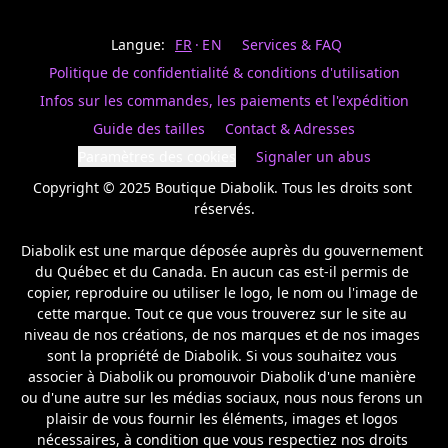
Last
votre
name
magasin
Langue:
FR
EN
Services & FAQ
préféré.
Date
de
Politique de confidentialité & conditions d'utilisation
naissance
Inscrivez
/
Birthday
votre
Infos sur les commandes, les paiements et l'expédition
prénom
S'INSCRIRE
Guide des tailles
Contact & Adresses
et
/
courriel
Paramètres des cookies
Signaler un abus
SIGN
si
UP
Copyright © 2025 Boutique Diabolik. Tous les droits sont 
vous
voulez
réservés.

rester
à
Diabolik est une marque déposée auprès du gouvernement 
l’affût,
du Québec et du Canada. En aucun cas est-il permis de 
nous
copier, reproduire ou utiliser le logo, le nom ou l'image de 
vous
cette marque. Tout ce que vous trouverez sur le site au 
enverrons
un
niveau de nos créations, de nos marques et de nos images 
courriel
sont la propriété de Diabolik. Si vous souhaitez vous 
pour
associer à Diabolik ou promouvoir Diabolik d'une manière 
annoncer
ou d'une autre sur les médias sociaux, nous nous ferons un 
la
plaisir de vous fournir les éléments, images et logos 
réouverture
nécessaires, à condition que vous respectiez nos droits 
de