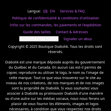
Last
votre
name
magasin
Langue:
FR
EN
Services & FAQ
préféré.
Date
de
Politique de confidentialité & conditions d'utilisation
naissance
Inscrivez
/
Birthday
votre
Infos sur les commandes, les paiements et l'expédition
prénom
S'INSCRIRE
Guide des tailles
Contact & Adresses
et
/
courriel
Paramètres des cookies
Signaler un abus
SIGN
si
UP
Copyright © 2025 Boutique Diabolik. Tous les droits sont 
vous
voulez
réservés.

rester
à
Diabolik est une marque déposée auprès du gouvernement 
l’affût,
du Québec et du Canada. En aucun cas est-il permis de 
nous
copier, reproduire ou utiliser le logo, le nom ou l'image de 
vous
cette marque. Tout ce que vous trouverez sur le site au 
enverrons
un
niveau de nos créations, de nos marques et de nos images 
courriel
sont la propriété de Diabolik. Si vous souhaitez vous 
pour
associer à Diabolik ou promouvoir Diabolik d'une manière 
annoncer
ou d'une autre sur les médias sociaux, nous nous ferons un 
la
plaisir de vous fournir les éléments, images et logos 
réouverture
nécessaires, à condition que vous respectiez nos droits 
de