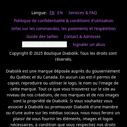
Last
votre
name
magasin
Langue:
FR
EN
Services & FAQ
préféré.
Date
de
Politique de confidentialité & conditions d'utilisation
naissance
Inscrivez
/
Birthday
votre
Infos sur les commandes, les paiements et l'expédition
prénom
S'INSCRIRE
Guide des tailles
Contact & Adresses
et
/
courriel
Paramètres des cookies
Signaler un abus
SIGN
si
UP
Copyright © 2025 Boutique Diabolik. Tous les droits sont 
vous
voulez
réservés.

rester
à
Diabolik est une marque déposée auprès du gouvernement 
l’affût,
du Québec et du Canada. En aucun cas est-il permis de 
nous
copier, reproduire ou utiliser le logo, le nom ou l'image de 
vous
cette marque. Tout ce que vous trouverez sur le site au 
enverrons
un
niveau de nos créations, de nos marques et de nos images 
courriel
sont la propriété de Diabolik. Si vous souhaitez vous 
pour
associer à Diabolik ou promouvoir Diabolik d'une manière 
annoncer
ou d'une autre sur les médias sociaux, nous nous ferons un 
la
plaisir de vous fournir les éléments, images et logos 
réouverture
nécessaires, à condition que vous respectiez nos droits 
de