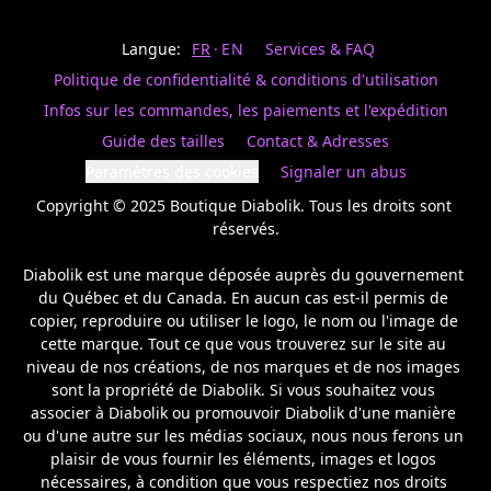
Last
votre
name
magasin
Langue:
FR
EN
Services & FAQ
préféré.
Date
de
Politique de confidentialité & conditions d'utilisation
naissance
Inscrivez
/
Birthday
votre
Infos sur les commandes, les paiements et l'expédition
prénom
S'INSCRIRE
Guide des tailles
Contact & Adresses
et
/
courriel
Paramètres des cookies
Signaler un abus
SIGN
si
UP
Copyright © 2025 Boutique Diabolik. Tous les droits sont 
vous
voulez
réservés.

rester
à
Diabolik est une marque déposée auprès du gouvernement 
l’affût,
du Québec et du Canada. En aucun cas est-il permis de 
nous
copier, reproduire ou utiliser le logo, le nom ou l'image de 
vous
cette marque. Tout ce que vous trouverez sur le site au 
enverrons
un
niveau de nos créations, de nos marques et de nos images 
courriel
sont la propriété de Diabolik. Si vous souhaitez vous 
pour
associer à Diabolik ou promouvoir Diabolik d'une manière 
annoncer
ou d'une autre sur les médias sociaux, nous nous ferons un 
la
plaisir de vous fournir les éléments, images et logos 
réouverture
nécessaires, à condition que vous respectiez nos droits 
de