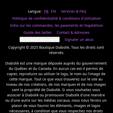
Last
votre
name
magasin
Langue:
FR
EN
Services & FAQ
préféré.
Date
de
Politique de confidentialité & conditions d'utilisation
naissance
Inscrivez
/
Birthday
votre
Infos sur les commandes, les paiements et l'expédition
prénom
S'INSCRIRE
Guide des tailles
Contact & Adresses
et
/
courriel
Paramètres des cookies
Signaler un abus
SIGN
si
UP
Copyright © 2025 Boutique Diabolik. Tous les droits sont 
vous
voulez
réservés.

rester
à
Diabolik est une marque déposée auprès du gouvernement 
l’affût,
du Québec et du Canada. En aucun cas est-il permis de 
nous
copier, reproduire ou utiliser le logo, le nom ou l'image de 
vous
cette marque. Tout ce que vous trouverez sur le site au 
enverrons
un
niveau de nos créations, de nos marques et de nos images 
courriel
sont la propriété de Diabolik. Si vous souhaitez vous 
pour
associer à Diabolik ou promouvoir Diabolik d'une manière 
annoncer
ou d'une autre sur les médias sociaux, nous nous ferons un 
la
plaisir de vous fournir les éléments, images et logos 
réouverture
nécessaires, à condition que vous respectiez nos droits 
de