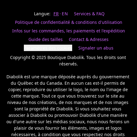
Last
votre
name
magasin
Langue:
FR
EN
Services & FAQ
préféré.
Date
de
Politique de confidentialité & conditions d'utilisation
naissance
Inscrivez
/
Birthday
votre
Infos sur les commandes, les paiements et l'expédition
prénom
S'INSCRIRE
Guide des tailles
Contact & Adresses
et
/
courriel
Paramètres des cookies
Signaler un abus
SIGN
si
UP
Copyright © 2025 Boutique Diabolik. Tous les droits sont 
vous
voulez
réservés.

rester
à
Diabolik est une marque déposée auprès du gouvernement 
l’affût,
du Québec et du Canada. En aucun cas est-il permis de 
nous
copier, reproduire ou utiliser le logo, le nom ou l'image de 
vous
cette marque. Tout ce que vous trouverez sur le site au 
enverrons
un
niveau de nos créations, de nos marques et de nos images 
courriel
sont la propriété de Diabolik. Si vous souhaitez vous 
pour
associer à Diabolik ou promouvoir Diabolik d'une manière 
annoncer
ou d'une autre sur les médias sociaux, nous nous ferons un 
la
plaisir de vous fournir les éléments, images et logos 
réouverture
nécessaires, à condition que vous respectiez nos droits 
de