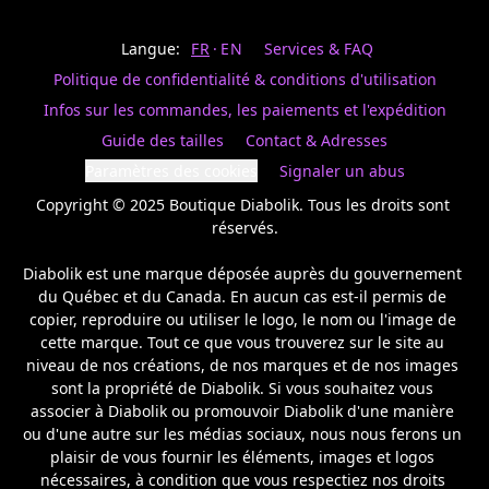
Last
votre
name
magasin
Langue:
FR
EN
Services & FAQ
préféré.
Date
de
Politique de confidentialité & conditions d'utilisation
naissance
Inscrivez
/
Birthday
votre
Infos sur les commandes, les paiements et l'expédition
prénom
S'INSCRIRE
Guide des tailles
Contact & Adresses
et
/
courriel
Paramètres des cookies
Signaler un abus
SIGN
si
UP
Copyright © 2025 Boutique Diabolik. Tous les droits sont 
vous
voulez
réservés.

rester
à
Diabolik est une marque déposée auprès du gouvernement 
l’affût,
du Québec et du Canada. En aucun cas est-il permis de 
nous
copier, reproduire ou utiliser le logo, le nom ou l'image de 
vous
cette marque. Tout ce que vous trouverez sur le site au 
enverrons
un
niveau de nos créations, de nos marques et de nos images 
courriel
sont la propriété de Diabolik. Si vous souhaitez vous 
pour
associer à Diabolik ou promouvoir Diabolik d'une manière 
annoncer
ou d'une autre sur les médias sociaux, nous nous ferons un 
la
plaisir de vous fournir les éléments, images et logos 
réouverture
nécessaires, à condition que vous respectiez nos droits 
de