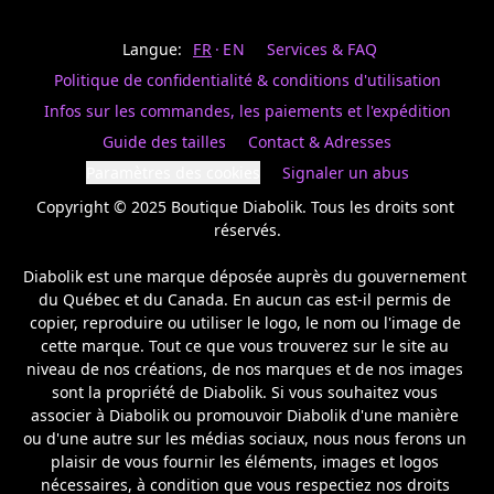
Last
votre
name
magasin
Langue:
FR
EN
Services & FAQ
préféré.
Date
de
Politique de confidentialité & conditions d'utilisation
naissance
Inscrivez
/
Birthday
votre
Infos sur les commandes, les paiements et l'expédition
prénom
S'INSCRIRE
Guide des tailles
Contact & Adresses
et
/
courriel
Paramètres des cookies
Signaler un abus
SIGN
si
UP
Copyright © 2025 Boutique Diabolik. Tous les droits sont 
vous
voulez
réservés.

rester
à
Diabolik est une marque déposée auprès du gouvernement 
l’affût,
du Québec et du Canada. En aucun cas est-il permis de 
nous
copier, reproduire ou utiliser le logo, le nom ou l'image de 
vous
cette marque. Tout ce que vous trouverez sur le site au 
enverrons
un
niveau de nos créations, de nos marques et de nos images 
courriel
sont la propriété de Diabolik. Si vous souhaitez vous 
pour
associer à Diabolik ou promouvoir Diabolik d'une manière 
annoncer
ou d'une autre sur les médias sociaux, nous nous ferons un 
la
plaisir de vous fournir les éléments, images et logos 
réouverture
nécessaires, à condition que vous respectiez nos droits 
de