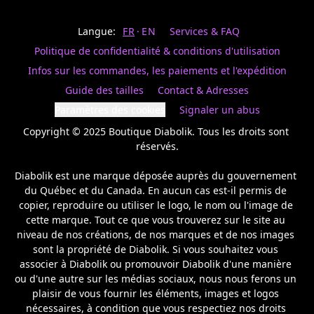
Last
votre
name
magasin
Langue:
FR
EN
Services & FAQ
préféré.
Date
de
Politique de confidentialité & conditions d'utilisation
naissance
Inscrivez
/
Birthday
votre
Infos sur les commandes, les paiements et l'expédition
prénom
S'INSCRIRE
Guide des tailles
Contact & Adresses
et
/
courriel
Paramètres des cookies
Signaler un abus
SIGN
si
UP
Copyright © 2025 Boutique Diabolik. Tous les droits sont 
vous
voulez
réservés.

rester
à
Diabolik est une marque déposée auprès du gouvernement 
l’affût,
du Québec et du Canada. En aucun cas est-il permis de 
nous
copier, reproduire ou utiliser le logo, le nom ou l'image de 
vous
cette marque. Tout ce que vous trouverez sur le site au 
enverrons
un
niveau de nos créations, de nos marques et de nos images 
courriel
sont la propriété de Diabolik. Si vous souhaitez vous 
pour
associer à Diabolik ou promouvoir Diabolik d'une manière 
annoncer
ou d'une autre sur les médias sociaux, nous nous ferons un 
la
plaisir de vous fournir les éléments, images et logos 
réouverture
nécessaires, à condition que vous respectiez nos droits 
de